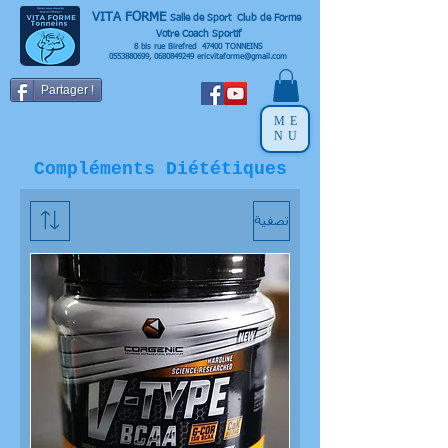
VITA FORME
Salle de Sport Club de Forme
Votre Coach Sportif
8 bis rue Birefred 47400 TONNEINS
0553880699
,
0680849249
ericvitaforme@gmail.com
Partager !
ME
NU
Compléments Diététiques
تصفية