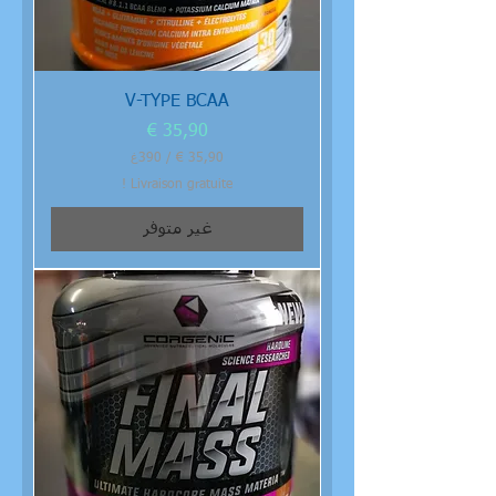
V-TYPE BCAA
السعر
/
390غ
Livraison gratuite !
3
5
غير متوفر
,
9
0
€
ل
ك
ل
3
9
0
ج
ر
ا
م
ا