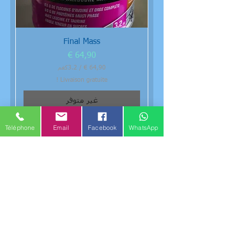
ت
Final Mass
السعر
/
3.2كغم
Livraison gratuite !
6
4
غير متوفر
,
9
0
Téléphone
Email
Facebook
WhatsApp
€
ل
ك
ل
3
.
2
ك
ج
م