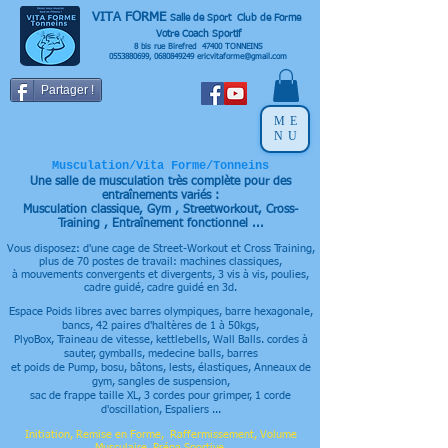
VITA FORME
Salle de Sport Club de Forme
Votre Coach Sportif
8 bis rue Birefred 47400 TONNEINS
0553880699
,
0680849249
ericvitaforme@gmail.com
Partager !
ME
NU
Musculation/Vita Forme/Tonneins
Une salle de musculation très complète pour des
entraînements variés :
Musculation classique, Gym , Streetworkout, Cross-
Training , Entraînement fonctionnel ...
Vous disposez: d'une cage de Street-Workout et Cross Training,
plus de 70 postes de travail: machines classiques,
à mouvements convergents et divergents, 3 vis à vis, poulies,
cadre guidé, cadre guidé en 3d.
Espace Poids libres avec barres olympiques, barre hexagonale,
bancs, 42 paires d'
haltères de 1 à 50kgs
,
PlyoBox
, Traineau de vitesse, kettlebells, Wall Balls. cordes à
sauter, gymballs, medecine balls, barres
et poids de Pump, bosu, bâtons, lests, élastiques,
Anneaux de
gym, sangles de suspension,
sac de frappe taille XL, 3 cordes pour grimper, 1 corde
d'oscillation, Espaliers ...
Initiation, Remise en Forme, Raffermissement, Volume
Musculaire,
Prépa Sportive,