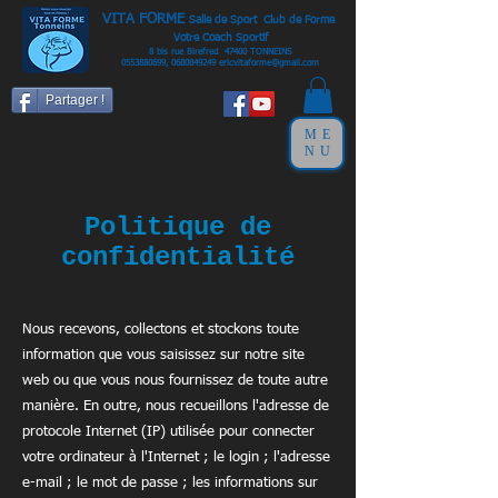
VITA FORME
Salle de Sport Club de Forme
Votre Coach Sportif
8 bis rue Birefred 47400 TONNEINS
0553880699
,
0680849249
ericvitaforme@gmail.com
Partager !
ME
NU
Politique de
confidentialité
Nous recevons, collectons et stockons toute
information que vous saisissez sur notre site
web ou que vous nous fournissez de toute autre
manière. En outre, nous recueillons l'adresse de
protocole Internet (IP) utilisée pour connecter
votre ordinateur à l'Internet ; le login ; l'adresse
e-mail ; le mot de passe ; les informations sur