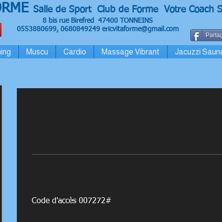
ORME
Salle de Sport Club de Forme Votre Coach S
8 bis rue Birefred 47400 TONNEINS
0553880699, 0680849249
ericvitaforme@gmail.com
Partag
ing
Muscu
Cardio
Massage Vibrant
Jacuzzi Saun
Code d'accès 007272#