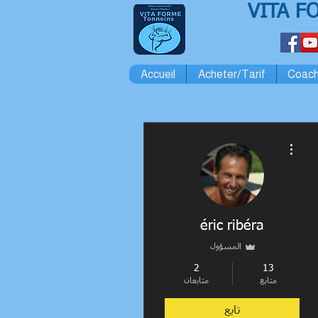
VITA F
Accueil
Acheter/Tarif
Coach
مزيد من الإجراءات
éric ribéra
المسؤول
2
13
متابع
متابعان
تابع